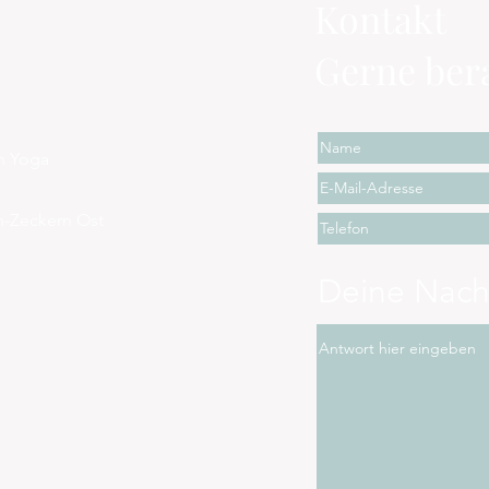
Kontakt
Gerne bera
en Yoga
n-Zeckern Ost
Deine Nach