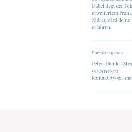
Dabei liegt der Fo
erweitertem Prana
Nidra), wird deine
Kontaktangaben
Peter-Händel-Str
015253536472
kontakt@yoga-ma.