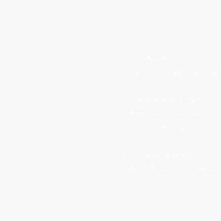
YOGA-MA
Zentrum für ganzheitlich
Industriegebiet Hemhofe
Peter-Händel-Straße 11
91334 Hemhofen
kontakt@yoga-ma.online
Tel: +49 (0) 152 53536472