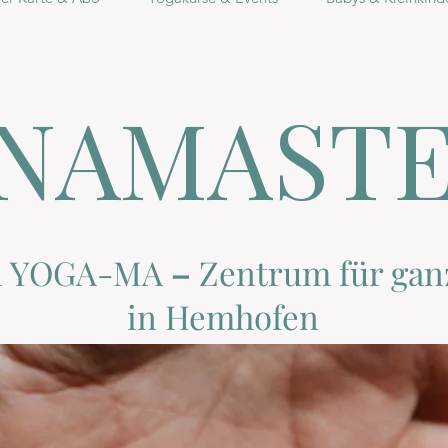
NAMAST
i YOGA-MA
–
Zentrum
für gan
in Hemhofen