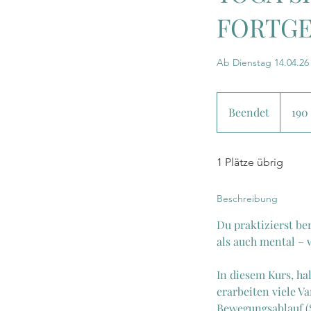
FORTGE
Ab Dienstag 14.04.26 1
190
Euro
Beendet
B
190
e
e
n
1 Plätze übrig
d
e
Beschreibung
t
Du praktizierst be
als auch mental – 
In diesem Kurs, ha
erarbeiten viele 
Bewegungsablauf (