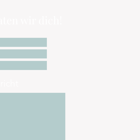
ten wir dich!
richt