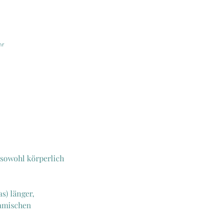
hr
 sowohl körperlich
s) länger,
namischen