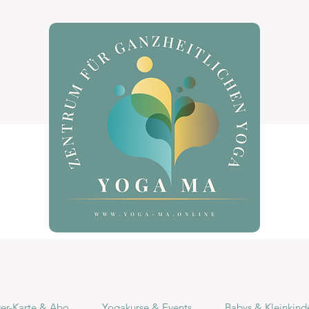
r-Karte & Abo
Yogakurse & Events
Babys & Kleinkind