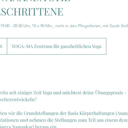
SCHRITTENE
9:00 - 20:30 Uhr, 10 x 90 Min., nicht in den Pfingstferien, mit Sarah Stö
 €
YOGA-MA Zentrum für ganzheitlichen Yoga
reits seit einiger Zeit Yoga und möchtest deine Übungspraxis –
weiterentwickeln?
lten wir die Grundstellungen der Basis Körperhaltungen (Asana
Variationen und nehmen die Stellungen zum Teil aus einem dy
Surya Namaskar) heraus ein.