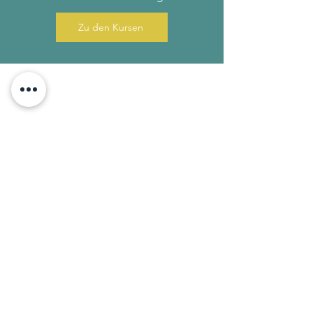
Zu den Kursen
Kontakt
Gerne beraten wir
dich!
YOGA-MA
Zentrum für ganzheitlichen Yoga
Industriegebiet Hemhofen-Zeckern
Ost
Peter-Händel-Straße 11
91334 Hemhofen