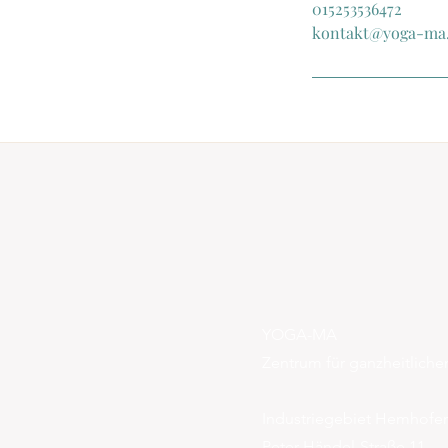
015253536472
kontakt@yoga-ma.
YOGA-MA
Zentrum für ganzheitlich
Industriegebiet Hemhofe
Peter-Händel-Straße 11