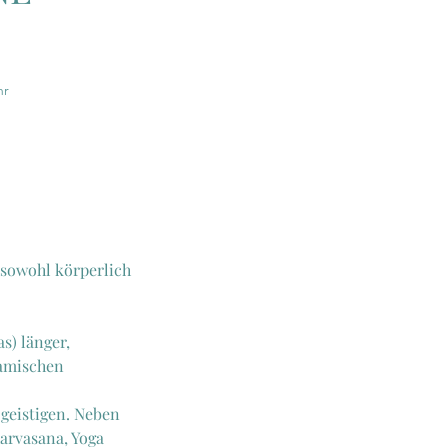
hr
 sowohl körperlich
s) länger,
namischen
 geistigen. Neben
arvasana, Yoga