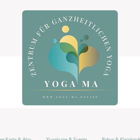
r-Karte & Abo
Yogakurse & Events
Babys & Kleinkind