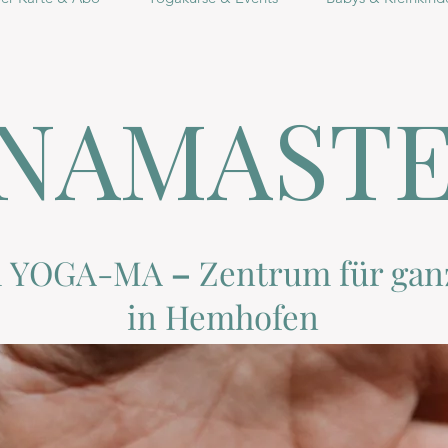
NAMAST
i YOGA-MA
–
Zentrum
für gan
in Hemhofen