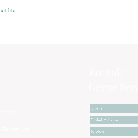
online
Kontakt
Gerne bera
en Yoga
n-Zeckern Ost