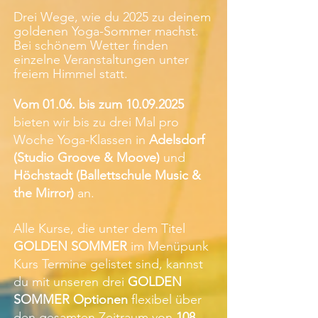
Drei Wege, wie du 2025 zu deinem
goldenen Yoga-Sommer machst.
Bei schönem Wetter finden
einzelne Veranstaltungen unter
freiem Himmel statt.
Vom 01.06. bis zum
10.09.2025
bieten wir bis zu drei Mal pro
Woche Yoga-Klassen in
Adelsdorf
(Studio Groove & Moove)
und
Höchstadt (Ballettschule Music &
the Mirror)
an.
Alle Kurse, die unter dem Titel
GOLDEN SOMMER
im Menüpunk
Kurs Termine gelistet sind, kannst
du mit unseren drei
GOLDEN
SOMMER Optionen
flexibel über
den gesamten Zeitraum von
108