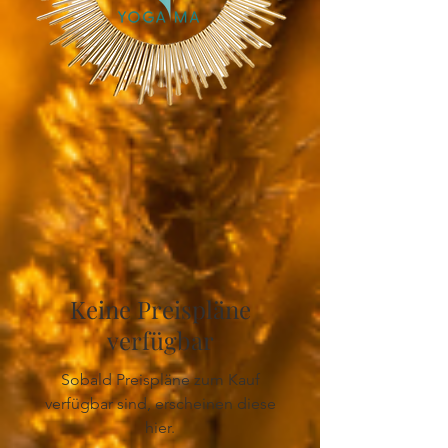
Keine Preispläne
verfügbar
Sobald Preispläne zum Kauf
verfügbar sind, erscheinen diese
hier.