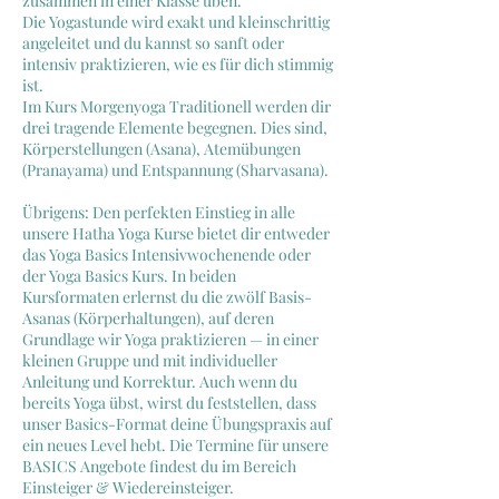
zusammen in einer Klasse üben.
Die Yogastunde wird exakt und kleinschrittig
angeleitet und du kannst so sanft oder
intensiv praktizieren, wie es für dich stimmig
ist.
Im Kurs Morgenyoga Traditionell werden dir
drei tragende Elemente begegnen. Dies sind,
Körperstellungen (Asana), Atemübungen
(Pranayama) und Entspannung (Sharvasana).
Übrigens: Den perfekten Einstieg in alle
unsere Hatha Yoga Kurse bietet dir entweder
das Yoga Basics Intensivwochenende oder
der Yoga Basics Kurs. In beiden
Kursformaten erlernst du die zwölf Basis-
Asanas (Körperhaltungen), auf deren
Grundlage wir Yoga praktizieren — in einer
kleinen Gruppe und mit individueller
Anleitung und Korrektur. Auch wenn du
bereits Yoga übst, wirst du feststellen, dass
unser Basics-Format deine Übungspraxis auf
ein neues Level hebt. Die Termine für unsere
BASICS Angebote findest du im Bereich
Einsteiger & Wiedereinsteiger.