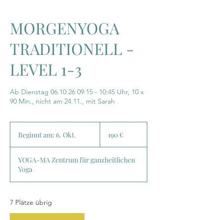
MORGENYOGA
TRADITIONELL -
LEVEL 1-3
Ab Dienstag 06.10.26 09:15 - 10:45 Uhr, 10 x
90 Min., nicht am 24.11., mit Sarah
190
Euro
Beginnt am: 6. Okt.
B
190 €
e
g
YOGA-MA Zentrum für ganzheitlichen
i
Yoga
n
n
t
a
7 Plätze übrig
m
: