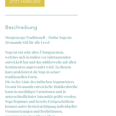
JETZT ANMELDEN
6
.
O
k
t
Beschreibung
.
Morgenyoga Traditionell - Hatha Yoga im
Sivananda Stil für alle Level
Yoga ist ein sehr altes Übungssystem,
welches sich in Indien vor Jahrtausenden
entwickelt hat und das mittlerweile auf allen
Kontinenten angewendet wird. In diesem
Kurs praktizierst du Yoga in seiner
traditionellen Form.
Die in der Linie des indischen Yogameisters
Swami Sivananda entwickelte Rishikeshreihe
kann in unzähligen Variationen und in
unterschiedlichster Intensität geübt werden.
Yoga Beginner und bereits Fortgeschrittene
können unter Berücksichtigung individueller
Voraussetzungen und Bedürfnissen,