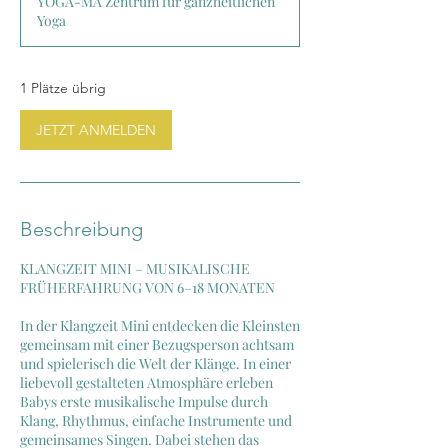
YOGA-MA Zentrum für ganzheitlichen
o
Yoga
n
n
e
n
1 Plätze übrig
a
m
JETZT ANMELDEN
:
3
.
A
u
Beschreibung
g
.
KLANGZEIT MINI – MUSIKALISCHE
FRÜHERFAHRUNG VON 6–18 MONATEN
In der Klangzeit Mini entdecken die Kleinsten
gemeinsam mit einer Bezugsperson achtsam
und spielerisch die Welt der Klänge. In einer
liebevoll gestalteten Atmosphäre erleben
Babys erste musikalische Impulse durch
Klang, Rhythmus, einfache Instrumente und
gemeinsames Singen. Dabei stehen das