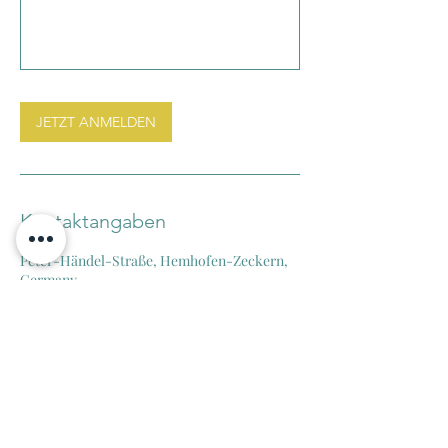
JETZT ANMELDEN
Kontaktangaben
Peter-Händel-Straße, Hemhofen-Zeckern,
Germany
015253536472
kontakt@yoga-ma.online