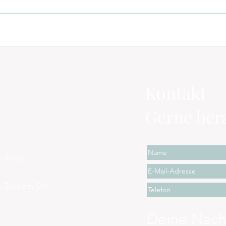
Kontakt
Gerne bera
en Yoga
n-Zeckern Ost
Deine Nach