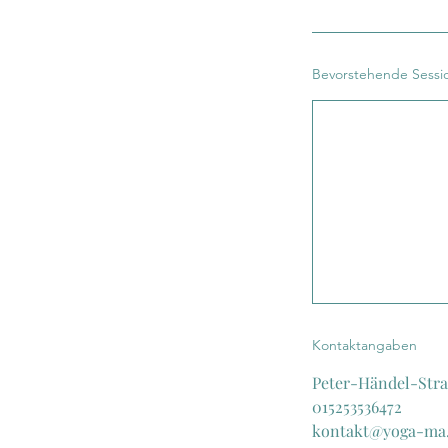
Bevorstehende Sessi
Kontaktangaben
Peter-Händel-Str
015253536472
kontakt@yoga-ma.