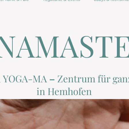
NAMAST
i YOGA-MA
–
Zentrum
für gan
in Hemhofen