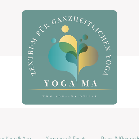
r-Karte & Abo
Yogakurse & Events
Babys & Kleinkind