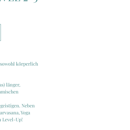
 sowohl körperlich
s) länger,
namischen
 geistigen. Neben
arvasana, Yoga
n Level-Up!