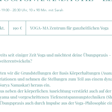
19:00 - 20:30 Uhr, 10 x 90 Min. mit Sarah
190
Euro
kt.
B
190 €
YOGA-MA Zentrum für ganzheitlichen Yoga
e
g
i
n
reits seit einiger Zeit Yoga und möchtest deine Übungspraxis –
n
weiterentwickeln?
t
a
lten wir die Grundstellungen der Basis Körperhaltungen (Asana
m
Variationen und nehmen die Stellungen zum Teil aus einem dy
:
Surya Namaskar) heraus ein.
6
kus neben der körperlichen Ausrichtung verstärkt auch auf der
.
yama und vorgeschrittenen Tiefenentspannungstechniken (Sh
O
 Übungspraxis auch durch Impulse aus der Yoga-Philosophie ei
k
t