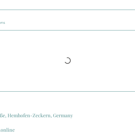
.
ons
aße, Hemhofen-Zeckern, Germany
online