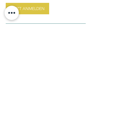
JETZT ANMELDEN
Kontaktangaben
Peter-Händel-Straße, Hemhofen-Zeckern,
Germany
015253536472
kontakt@yoga-ma.online
Kontakt
Gerne beraten wir