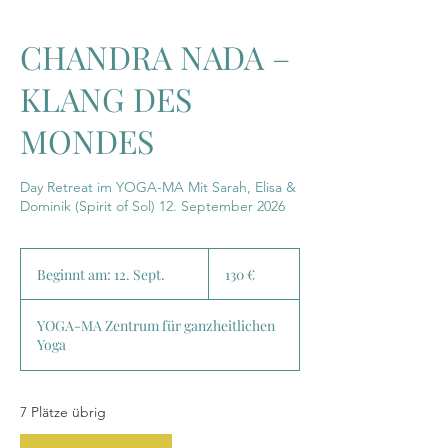
CHANDRA NADA –
KLANG DES
MONDES
Day Retreat im YOGA-MA Mit Sarah, Elisa &
Dominik (Spirit of Sol) 12. September 2026
130
Euro
Beginnt am: 12. Sept.
B
130 €
e
g
YOGA-MA Zentrum für ganzheitlichen
i
Yoga
n
n
t
a
7 Plätze übrig
m
: