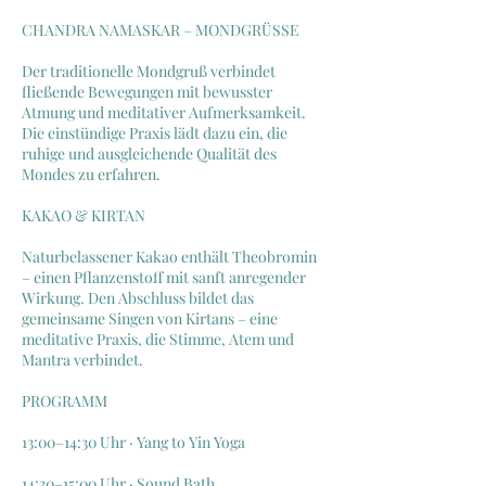
CHANDRA NAMASKAR – MONDGRÜSSE
Der traditionelle Mondgruß verbindet
fließende Bewegungen mit bewusster
Atmung und meditativer Aufmerksamkeit.
Die einstündige Praxis lädt dazu ein, die
ruhige und ausgleichende Qualität des
Mondes zu erfahren.
KAKAO & KIRTAN
Naturbelassener Kakao enthält Theobromin
– einen Pflanzenstoff mit sanft anregender
Wirkung. Den Abschluss bildet das
gemeinsame Singen von Kirtans – eine
meditative Praxis, die Stimme, Atem und
Mantra verbindet.
PROGRAMM
13:00–14:30 Uhr · Yang to Yin Yoga
14:30–15:00 Uhr · Sound Bath