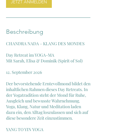
JETZT ANMELDEN
1
2
.
S
e
Beschreibung
p
t
CHANDRA NADA – KLANG DES MONDES
.
Day Retreat im YOGA-MA
Mit Sarah, Elisa & Dominik (Spirit of Sol)
12. September 2026
Der bevorstehende Erntevollmond bildet den
inhaltlichen Rahmen dieses Day Retreats. In
der Yogatradition steht der Mond für Ruhe,
Ausgleich und bewusste Wahrnehmung.
Yoga, Klang, Natur und Meditation laden
dazu ein, den Alltag loszulassen und sich auf
diese besondere Zeit einzustimmen.
YANG TO YIN YOGA