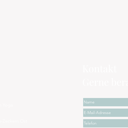
Kontakt
Gerne bera
en Yoga
n-Zeckern Ost