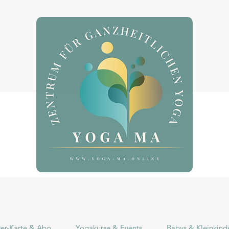
r-Karte & Abo
Yogakurse & Events
Babys & Kleinkind