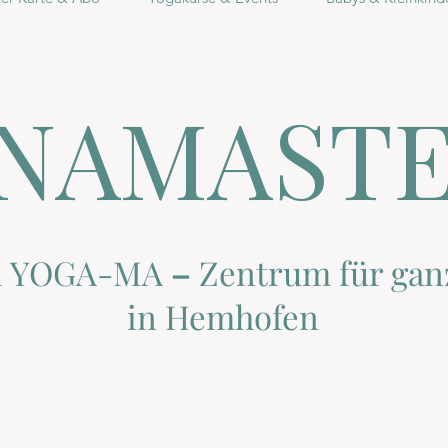
NAMAST
i YOGA-MA
–
Zentrum
für gan
in Hemhofen