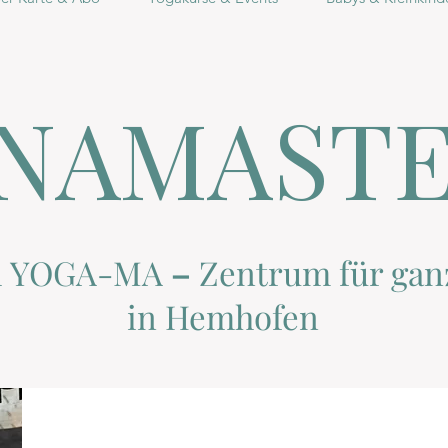
NAMAST
i YOGA-MA
–
Zentrum
für gan
in Hemhofen