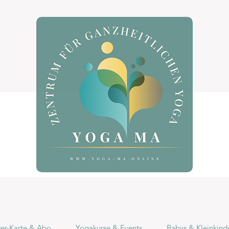
r-Karte & Abo
Yogakurse & Events
Babys & Kleinkind