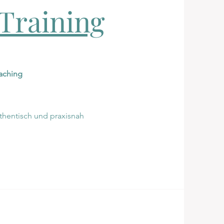
Training
aching
thentisch und praxisnah