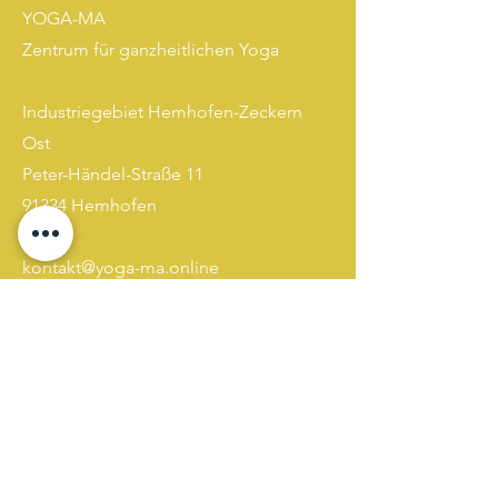
YOGA-MA
Zentrum für ganzheitlichen Yoga
Industriegebiet Hemhofen-Zeckern
Ost
Peter-Händel-Straße 11
91334 Hemhofen
kontakt@yoga-ma.online
Tel:
+49 (0) 152 53536472