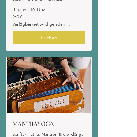
Beginnt: 16. Nov.
260
260 €
Euro
Verfügbarkeit wird geladen ...
Buchen
MANTRAYOGA
Sanfter Hatha, Mantren & die Klänge