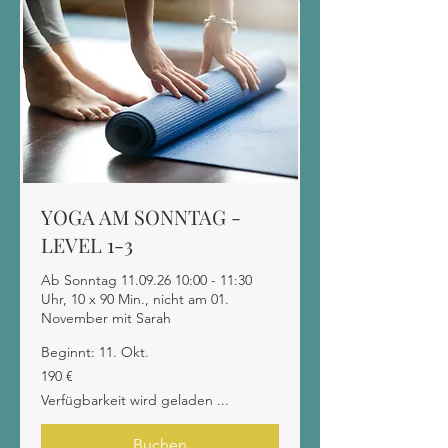
YOGA AM SONNTAG -
LEVEL 1-3
Ab Sonntag 11.09.26 10:00 - 11:30
Uhr, 10 x 90 Min., nicht am 01.
November mit Sarah
Beginnt: 11. Okt.
190
190 €
Euro
Verfügbarkeit wird geladen ...
Buchen