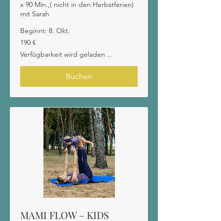
x 90 Min.,( nicht in den Herbstferien)
mit Sarah
Beginnt: 8. Okt.
190
190 €
Euro
Verfügbarkeit wird geladen ...
Buchen
MAMI FLOW – KIDS