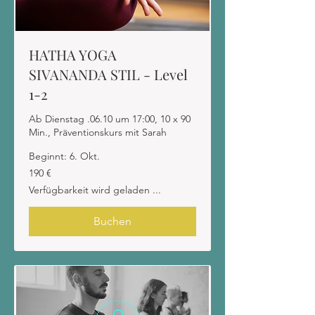
HATHA YOGA
SIVANANDA STIL - Level
1-2
Ab Dienstag .06.10 um 17:00, 10 x 90
Min., Präventionskurs mit Sarah
Beginnt: 6. Okt.
190
190 €
Euro
Verfügbarkeit wird geladen ...
Buchen