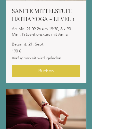
SANFTE MITTELSTUFE
HATHA YOGA - LEVEL 1
Ab Mo. 21.09.26 um 19:30, 8 x 90
Min., Präventionskurs mit Anna
Beginnt: 21. Sept.
190
190 €
Euro
Verfügbarkeit wird geladen ...
Buchen