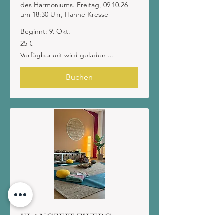
des Harmoniums. Freitag, 09.10.26
um 18:30 Uhr, Hanne Kresse
Beginnt: 9. Okt.
25
25 €
Euro
Verfügbarkeit wird geladen ...
Buchen
KLANGZEIT ZWERG –