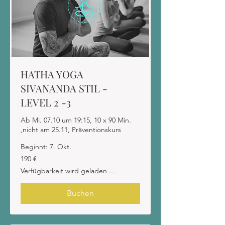
HATHA YOGA
SIVANANDA STIL -
LEVEL 2 -3
Ab Mi. 07.10 um 19:15, 10 x 90 Min.
,nicht am 25.11, Präventionskurs
Beginnt: 7. Okt.
190
190 €
Euro
Verfügbarkeit wird geladen ...
Buchen