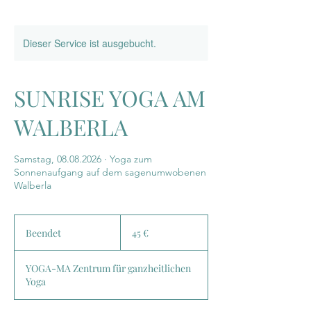
Dieser Service ist ausgebucht.
SUNRISE YOGA AM
WALBERLA
Samstag, 08.08.2026 · Yoga zum
Sonnenaufgang auf dem sagenumwobenen
Walberla
45
Euro
Beendet
B
45 €
e
e
YOGA-MA Zentrum für ganzheitlichen
n
Yoga
d
e