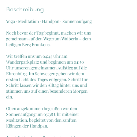
t
Beschreibung
Yoga · Meditation · Handpan · Sonnenaufgang
Noch bevor der Tag beginnt, machen wir uns
gemeinsam auf den Weg zum Walberla – dem
heiligen Berg Frankens.
Wir treffen uns um 04:45 Uhr am
Wanderparkplatz und beginnen um 04:50
Uhr unseren gemeinsamen Aufstieg auf die
Ehrenbürg. Im Schweigen gehen wir dem
ersten Licht des Tages entgegen. Schritt für
Schritt lassen wir den Alltag hinter uns und
stimmen uns auf einen besonderen Morgen
ein.
Oben angekommen begrüßen wir den
Sonnenaufgang um 05:38 Uhr mit einer
Meditation, begleitet von den sanften
Klängen der Handpan.