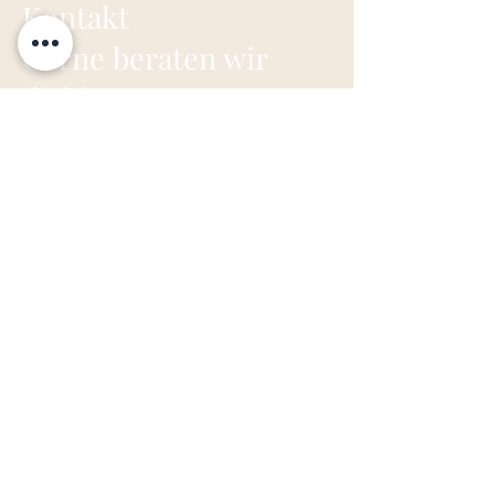
Kontakt
Gerne beraten wir
dich!
YOGA-MA
Zentrum für ganzheitlichen Yoga
Industriegebiet Hemhofen-Zeckern
Ost
Peter-Händel-Straße 11
91334 Hemhofen
kontakt@yoga-ma.online
Tel:
+49 (0) 152 53536472