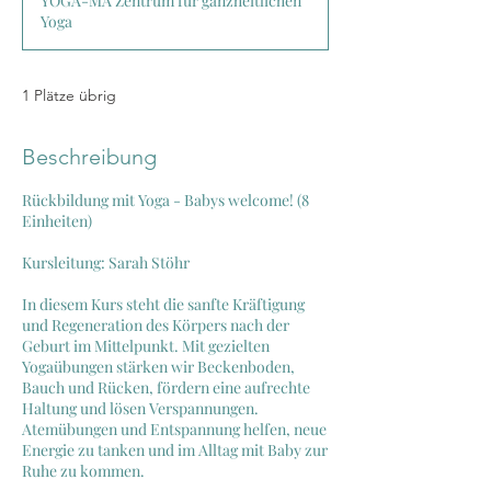
YOGA-MA Zentrum für ganzheitlichen
n
Yoga
d
e
t
1 Plätze übrig
Beschreibung
Rückbildung mit Yoga - Babys welcome! (8
Einheiten)
Kursleitung: Sarah Stöhr
In diesem Kurs steht die sanfte Kräftigung
und Regeneration des Körpers nach der
Geburt im Mittelpunkt. Mit gezielten
Yogaübungen stärken wir Beckenboden,
Bauch und Rücken, fördern eine aufrechte
Haltung und lösen Verspannungen.
Atemübungen und Entspannung helfen, neue
Energie zu tanken und im Alltag mit Baby zur
Ruhe zu kommen.