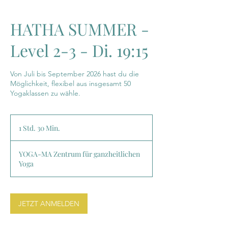
HATHA SUMMER -
Level 2-3 - Di. 19:15
Von Juli bis September 2026 hast du die
Möglichkeit, flexibel aus insgesamt 50
Yogaklassen zu wähle.
1 Std. 30 Min.
1
S
t
YOGA-MA Zentrum für ganzheitlichen
d
Yoga
3
0
M
i
JETZT ANMELDEN
n
.