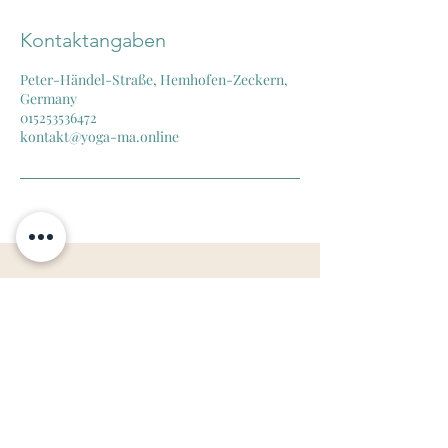
Kontaktangaben
Peter-Händel-Straße, Hemhofen-Zeckern,
Germany
015253536472
kontakt@yoga-ma.online
Kontakt
Gerne beraten wir
dich!
YOGA-MA
Zentrum für ganzheitlichen Yoga